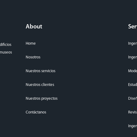
About
Ser
Home
Ingen
ificios
, museos
Nosotros
Ingen
Nuestros servicios
Mode
Nuestros clientes
Estud
Nuestros proyectos
Diseñ
Contáctanos
Revis
Ingen