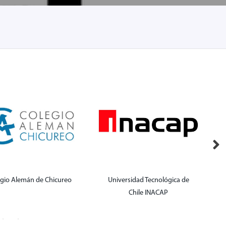
egio Alemán de Chicureo
Universidad Tecnológica de
P
Chile INACAP