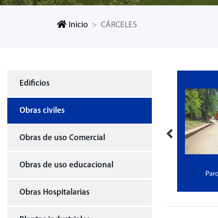
Inicio
CÁRCELES
Edificios
Obras civiles
Obras de uso Comercial
Obras de uso educacional
uerto AMB
CÁRCELES
Parq
Obras Hospitalarias