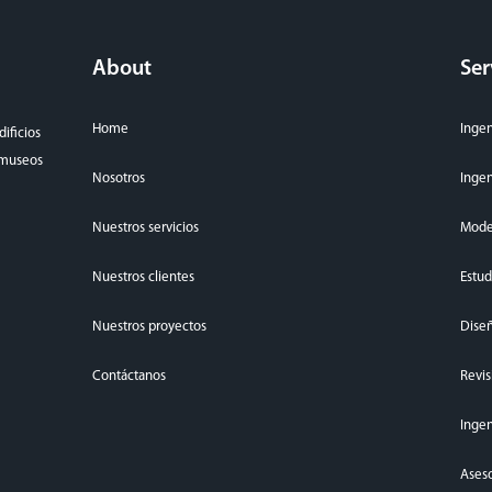
About
Ser
Home
Ingen
ificios
, museos
Nosotros
Ingen
Nuestros servicios
Mode
Nuestros clientes
Estud
Nuestros proyectos
Diseñ
Contáctanos
Revis
Ingen
Aseso