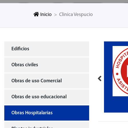
Inicio
Clinica Vespucio
Edificios
Obras civiles
Obras de uso Comercial
Obras de uso educacional
ACHS
Clinica Vespucio
Obras Hospitalarias