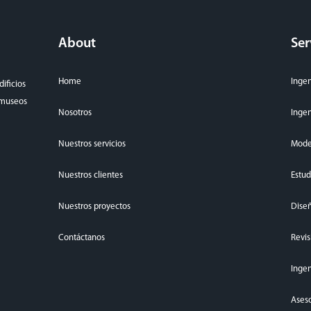
About
Ser
Home
Ingen
ificios
, museos
Nosotros
Ingen
Nuestros servicios
Mode
Nuestros clientes
Estud
Nuestros proyectos
Diseñ
Contáctanos
Revis
Ingen
Aseso