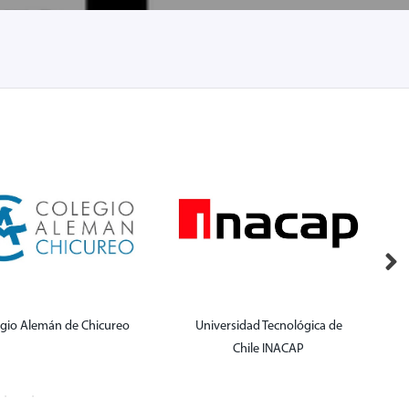
egio Alemán de Chicureo
Universidad Tecnológica de
P
Chile INACAP