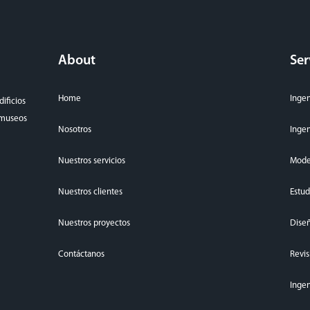
About
Ser
Home
Ingen
ificios
, museos
Nosotros
Ingen
Nuestros servicios
Mode
Nuestros clientes
Estud
Nuestros proyectos
Diseñ
Contáctanos
Revis
Ingen