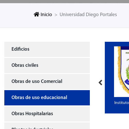
Inicio
Universidad Diego Portales
Edificios
Obras civiles
Obras de uso Comercial
Obras de uso educacional
iversidad Católica
Universidad Diego Portales
Institut
 Chile
Obras Hospitalarias