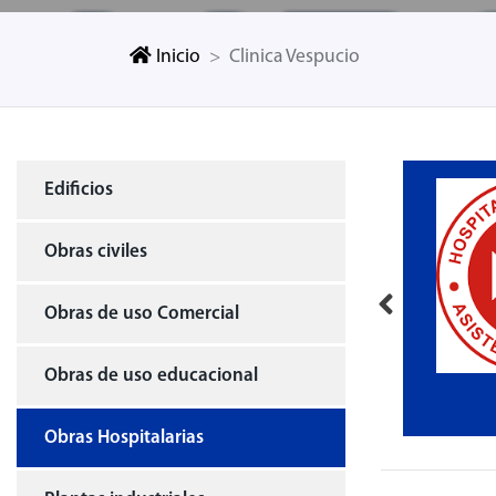
Inicio
Clinica Vespucio
Edificios
Obras civiles
Obras de uso Comercial
Obras de uso educacional
ACHS
Clinica Vespucio
Obras Hospitalarias