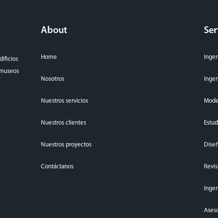
About
Ser
Home
Ingen
ificios
, museos
Nosotros
Ingen
Nuestros servicios
Mode
Nuestros clientes
Estud
Nuestros proyectos
Diseñ
Contáctanos
Revis
Ingen
Aseso